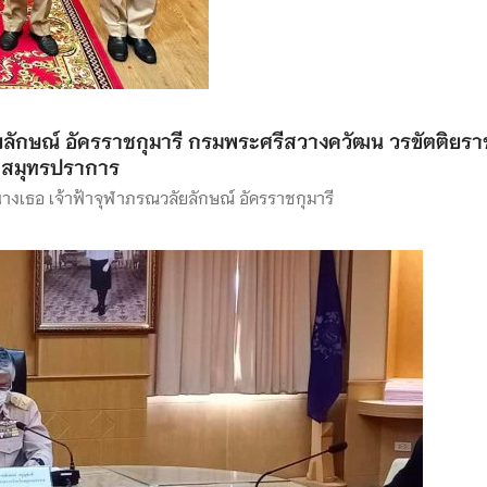
ยลักษณ์ อัครราชกุมารี กรมพระศรีสวางควัฒน วรขัตติยรา
ัดสมุทรปราการ
งนางเธอ เจ้าฟ้าจุฬาภรณวลัยลักษณ์ อัครราชกุมารี