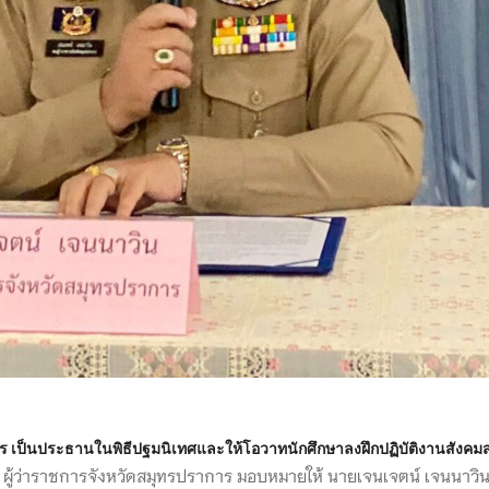
ร เป็นประธานในพิธีปฐมนิเทศและให้โอวาทนักศึกษาลงฝึกปฏิบัติงานสังคมส
ษม ผู้ว่าราชการจังหวัดสมุทรปราการ มอบหมายให้ นายเจนเจตน์ เจนนาวิ