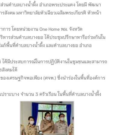
ารส่วนตำบลบางน้ำผึ้ง อำเภอพระประแดง โดยมี พัฒนา
ังคม มหาวิทยาลัยหัวเฉียวเฉลิมพระเกียรติ หัวหน้า
ปราการ โดยหน่วยงาน One Home พม. จังหวัด
ิหารส่วนตำบลบางยอ ได้ประชุมปรึกษาหารือร่วมกันใน
ัมภ์พื้นที่ตำบลบางน้ำผึ้ง และตำบลบางยอ อำเภอ
ียรติ ได้มีประสบการณ์ในการปฏิบัติงานในชุมชนและสามารถ
รสังคมได้
องเศรษฐกิจพอเพียง (ศจพ.) ซึ่งนำร่องในพื้นที่องค์การ
อนเปราะบาง จำนวน 3 ครัวเรือน ในพื้นที่ตำบลบางน้ำผึ้ง