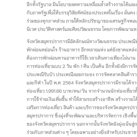
อีกทั้งรัฐบาล มีนโยบายลดความเหลื่อมล้ำสร้างรายได้
กับภาครัฐเพื่อให้บรรลุวิสัยทัศน์ของประเทศในเรื่อง มั่
ร่วมของทุกภาคส่วน ภายใต้หลักปรัชญาของเศรษฐกิจพอเพ
นิเวศ ประวัติศาสตร์และศิลปวัฒนธรรม โดยการพัฒนาแหล่งท่
จังหวัดสมุทรปราการมีอัตลักษณ์ทางวัฒนธรรม ประเพณีท้องถ
พักผ่อนหย่อนใจ ร้านอาหาร อีกหลายแห่ง แต่ยังขาดแหล่งข้
ต้องการพักผ่อนทานอาหารก็ใช้เวลาเดินทางเพียงไม่นาน ห
การท่องเที่ยวแบบ 2 วัน พัก 1 คืน เป็นต้น อีกทั้งยังม
ประเพณีรับบัว ประเพณีลอยกระธง การจัดตลาดสินค้ารา
และกีฬา ในปี พ.ศ. 2564 จังหวัดสมุทรปราการมีรายได้จาก
ท่องเที่ยว 1,991.66 บาท/คน/วัน จากจำนวนนักท่องเที่ยวท
การใช้จ่ายเงินเพิ่มขึ้น ทำให้สามรถสร้างอาชีพ สร้างรายได
เสริมการท่องเที่ยว สินค้า และบริการของจังหวัดสมุทร
สมุทรปราการ ซึ่งมุ่งที่จะพัฒนาและบริหารจัดการ เชิงพ
ของจังหวัดสมุทรปราการ นอกจากนั้นจังหวัดยังมุ่งเน้
ร่วมกับภาคส่วนต่าง ๆ โดยเฉพาะอย่างยิ่งสำหรับประชาชน