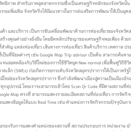
ิทธิภาพ สำหรับภาคอุตสาหกกรรมซึ่งเป็นเศรษฐกิจหลักของจังหวัดนั้น
กกรรมเพิ่มเติม จังหวัดจึงได้มีแนวทางในการส่งเสริมการพัฒนาให้เป็นอุต
นค้า และบริการ เป็นการขับเคลื่อนพัฒนาด้านการท่องเที่ยวของจังหวั
้างคุณค่าอย่างยั่งยืน โดยยึดหลักปรัชญาของเศรษฐกิจพอเพียง ด้วยการ
ี่สำคัญ แหล่งท่องเที่ยว เส้นทางการท่องเที่ยว สินค้าบริการ เทศกา
่เป็นที่นิยมต่างๆ เช่น Google Map Trip advisor เป็นต้น สามารถค้นหาแล
ัดเจนสอดคล้องกับวิถีใหม่ของการใช้ชีวิตยุค New normal เพื่อฟื้นฟูวิถี
เล็ก (SMEs) ก่อเกิดการยกระดับจังหวัดสมุทรปราการให้เป็นภาครัฐให
ณ์ใหม่ของจังหวัดสมุทรปราการ ซึ่งกำลังพัฒนาเมืองสู่ความเป็นเมืองอัจ
้ทุกอุปกรณ์ โดยเราจะสามารถเข้าโดย Scan Qr Code ที่มีตามสถานที่ท
Google Map ตรงที่ สามารถแสดงรายละเอียดสถานที่ท่องเที่ยว การจัดกิจ
มารถแสดงข้อมูลได้แบบ Real Time เช่น ตำแหน่งการจัดกิจกรรมปัจจุบันภ
่อรองรับการแสดงตำแหน่งของสถานที่ สถานประกอบการ หน่วยงาน นำเข้า