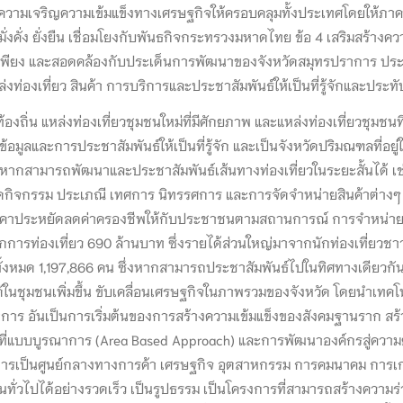
และความเจริญความเข้มแข็งทางเศรษฐกิจให้ครอบคลุมทั้งประเทศโดยให้
นคง มั่งคั่ง ยั่งยืน เชื่อมโยงกับพันธกิจกระทรวงมหาดไทย ข้อ 4 เสริมส
ียง และสอดคล้องกับประเด็นการพัฒนาของจังหวัดสมุทรปราการ ประเด็น
องเที่ยว สินค้า การบริการและประชาสัมพันธ์ให้เป็นที่รู้จักและประทับใ
ิ่น แหล่งท่องเที่ยวชุมชนใหม่ที่มีศักยภาพ และแหล่งท่องเที่ยวชุมชนที่
อมูลและการประชาสัมพันธ์ให้เป็นที่รู้จัก และเป็นจังหวัดปริมณฑลที่อย
ากสามารถพัฒนาและประชาสัมพันธ์เส้นทางท่องเที่ยวในระยะสั้นได้ เช่น
ีการจัดกิจกรรม ประเภณี เทศการ นิทรรศการ และการจัดจำหน่ายสินค้าต่
คาประหยัดลดค่าครองชีพให้กับประชาชนตามสถานการณ์ การจำหน่ายสิน
การท่องเที่ยว 690 ล้านบาท ซึ่งรายได้ส่วนใหญ่มาจากนักท่องเที่ยวชาว
ั้งหมด 1,197,866 คน ซึ่งหากสามารถประชาสัมพันธ์ไปในทิศทางเดียวกันก
้ในชุมชนเพิ่มขึ้น ขับเคลื่อนเศรษฐกิจในภาพรวมของจังหวัด โดยนำเทคโนโลยี
ปราการ อันเป็นการเริ่มต้นของการสร้างความเข้มแข็งของสังคมฐานราก ส
ื้นที่แบบบูรณาการ (Area Based Approach) และการพัฒนาองค์กรสู่ความ
นสู่การเป็นศูนย์กลางทางการค้า เศรษฐกิจ อุตสาหกรรม การคมนาคม กา
ทั่วไปได้อย่างรวดเร็ว เป็นรูปธรรม เป็นโครงการที่สามารถสร้างความร