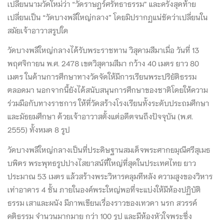
เปลี่ยนนามวัดใหม่ว่า “วัดราษฎร์ศรัทธาธรรม” และครั้งสุดท้าย
เปลี่ยนเป็น “วัดบางพลีใหญ่กลาง” โดยมิปรากฏแน่ชัดว่าเปลี่ยนใน
สมัยเจ้าอาวาสรูปใด
วัดบางพลีใหญ่กลางได้รับพระราชทาน วิสุคามสีมาเมื่อ วันที่ 13
พฤศจิกายน พ.ศ. 2478 เขตวิสุคามสีมา กว้าง 40 เมตร ยาว 80
เมตร ในด้านการศึกษาทางวัดจัดให้มีการเรียนพระปริยัติธรรม
ตลอดมา นอกจากนี้ยังได้สนับสนุนการศึกษาของชาติโดยให้ความ
ร่วมมือกับทางราชการ ให้ที่วัดสร้างโรงเรียนทั้งระดับประถมศึกษา
และมัธยมศึกษา ด้วยเจ้าอาวาสตั้งแต่อดีตจนถึงปัจจุบัน (พ.ศ.
2555) ทั้งหมด 8 รูป
วัดบางพลีใหญ่กลางเป็นที่ประดิษฐานสมเด็จพระศากยมุณีศรีสุเมธ
บพิตร พระพุทธรูปปางไสยาสน์ที่ใหญ่ที่สุดในประเทศไทย ยาว
ประมาณ 53 เมตร แล้วสร้างพระวิหารคลุมทีหลัง ความสูงของวิหาร
เท่าอาคาร 4 ชั้น ภายในองค์พระใหญ่พอที่จะแบ่งให้มีห้องปฏิบัติ
ธรรม เสาและผนัง มีภาพเขียนเรื่องราวของเทวดา นรก สวรรค์
คติธรรม จำนวนมากมาย กว่า 100 รูป และมีห้องหัวใจพระซึ่ง