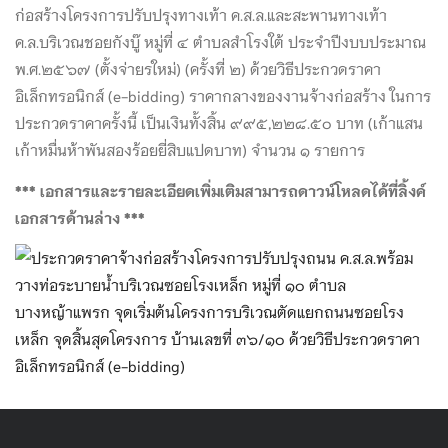
ก่อสร้างโครงการปรับปรุงทางเท้า ค.ส.ล.และสะพานทางเท้า
ค.ล.บริเวณชอยกังบู๊ หมู่ที่ ๔ ตำบลสำโรงใต้ ประจำปีงบบประมาณ
พ.ศ.๒๕๖๗ (ตั้งจ่ายรใหม่) (ครั้งที่ ๒) ด้วยวิธีประกวดราคา
อิเล็กทรอนิกส์ (e-bidding) ราคากลางของงานจ้างก่อสร้าง ในการ
ประกวดราคาครั้งนี้ เป็นเงินทั้งสิ้น ๙๙๕,๒๒๘.๕๐ บาท (เก้าแสน
เก้าหมื่นห้าพันสองร้อยยี่สิบแปดบาท) จำนวน ๑ รายการ
*** เอกสารและรายละเอียดเพิ่มเติมสามารถดาวน์โหลดได้ที่ลิ้งค์
เอกสารด้านล่าง ***
ประกวดราคาจ้างก่อสร้างโครงการปรับปรุงถนน ค.ส.ล.พร้อม
วางท่อระบายน้ำบริเวณซอยโรงเหล็ก หมู่ที่ ๑๐ ตำบล
บางหญ้าแพรก จุดเริ่มต้นโครงการบริเวณตัดแยกถนนซอยโรง
เหล็ก จุดสิ้นสุดโครงการ บ้านเลขที่ ๓๖/๑๐ ด้วยวิธีประกวดราคา
อิเล็กทรอนิกส์ (e-bidding)