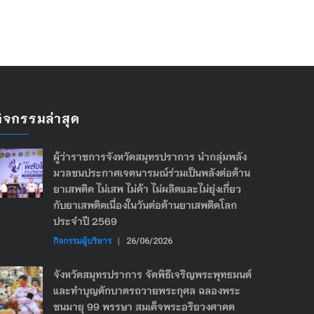
กิจกรรมล่าสุด
ผู้ว่าราชการจังหวัดสมุทรปราการ นำกลุ่มพลัง
มวลชนประกาศเจตนารมณ์ร่วมเป็นพลังต่อต้าน
ยาเสพติด ไม่เสพ ไม่ค้า ไม่ผลิตและไม่ยุ่งเกี่ยว
กับยาเสพติดเนื่องในวันต่อต้านยาเสพติดโลก
ประจำปี 2569
กิจกรรมผู้บริหาร
|
26/06/2026
จังหวัดสมุทรปราการ จัดพิธีเจริญพระพุทธมนต์
และทำบุญตักบาตรถวายพระกุศล ฉลองพระ
ชนมายุ 99 พรรษา สมเด็จพระอริยวงศาคต