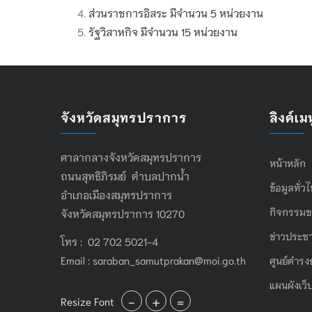
ส่วนราชการอิสระ มีจำนวน 5 หน่วยงาน
รัฐวิสาหกิจ มีจำนวน 15 หน่วยงาน
จังหวัดสมุทรปราการ
ลิงค์เมน
ศาลากลางจังหวัดสมุทรปราการ
หน้าหลัก
ถนนสุทธิภิรมย์ ตำบลปากน้ำ
ข้อมูลทั่ว
อำเภอเมืองสมุทรปราการ
กิจกรรมข
จังหวัดสมุทรปราการ 10270
ข่าวประชา
โทร : 02 702 5021-4
Email :
saraban_samutprakan@moi.go.th
ศูนย์ดำรง
แผนผังเว็
-
+
=
Resize Font