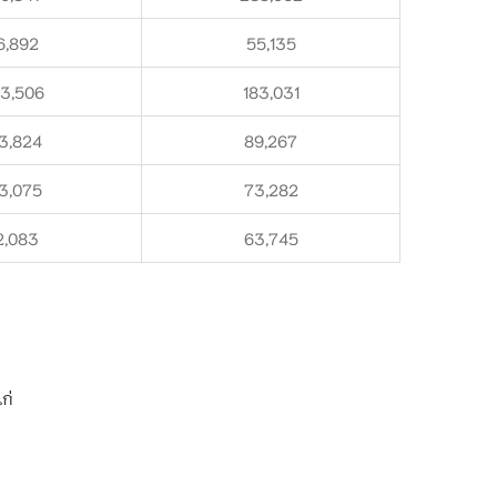
6,892
55,135
3,506
183,031
3,824
89,267
3,075
73,282
2,083
63,745
ก่