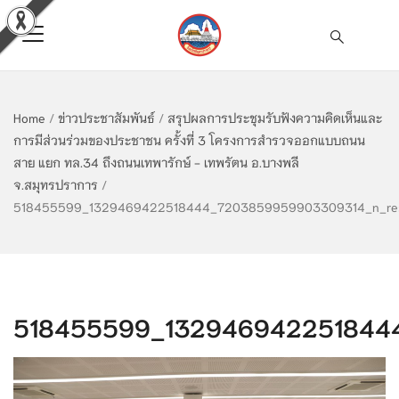
Home
/
ข่าวประชาสัมพันธ์
/
สรุปผลการประชุมรับฟังความคิดเห็นและ
การมีส่วนร่วมของประชาชน ครั้งที่ 3 โครงการสำรวจออกแบบถนน
สาย แยก ทล.34 ถึงถนนเทพารักษ์ - เทพรัตน อ.บางพลี
จ.สมุทรปราการ
/
518455599_1329469422518444_7203859959903309314_n_res
518455599_132946942251844