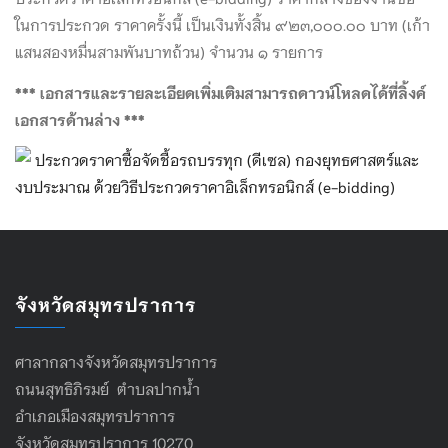
ในการประกวด ราคาครั้งนี้ เป็นเงินทั้งสิ้น ๙๒๓,๐๐๐.๐๐ บาท (เก้า
แสนสองหมื่นสามพันบาทถ้วน) จำนวน ๑ รายการ
*** เอกสารและรายละเอียดเพิ่มเติมสามารถดาวน์โหลดได้ที่ลิ้งค์
เอกสารด้านล่าง ***
ประกวดราคาซื้อจัดชื้อรถบรรทุก (ดีเซล) กองยุทธศาสตร์และ
งบประมาณ ด้วยวิธีประกวดราคาอิเล็กทรอนิกส์ (e-bidding)
จังหวัดสมุทรปราการ
ศาลากลางจังหวัดสมุทรปราการ
ถนนสุทธิภิรมย์ ตำบลปากน้ำ
อำเภอเมืองสมุทรปราการ
จังหวัดสมุทรปราการ 10270