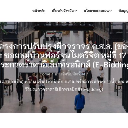
หน้าหลัก
เกี่ยวกับจังหวัด
นโยบายและแผน
ข้อมู
รงการปรับปรุงผิวจราจร ค.ส.ล. (ของ
 ซอยหมู่บ้านฟอร์จูนไมตรีจิต หมู่ที่ 
ระกวดราคาอิเล็กทรอนิกส์ (e-Biddin
Home
/
ข่าวจัดซื้อจัดจ้าง
/
. (ของเดิม) พร้อมเสริมปากบ่อพัก ค.ส.ล. พร้อมวางท่อระบายน้ำ ซอยหมู
วิธีประกวดราคาอิเล็กทรอนิกส์ (e-bidding)