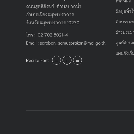
หน้าหลัก
ถนนสุทธิภิรมย์ ตำบลปากน้ำ
ข้อมูลทั่ว
อำเภอเมืองสมุทรปราการ
กิจกรรมข
จังหวัดสมุทรปราการ 10270
ข่าวประชา
โทร : 02 702 5021-4
Email :
saraban_samutprakan@moi.go.th
ศูนย์ดำรง
แผนผังเว็
-
+
=
Resize Font