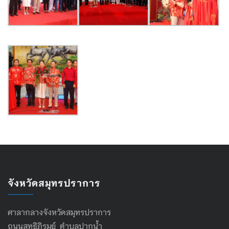
จังหวัดสมุทรปราการ
ศาลากลางจังหวัดสมุทรปราการ
ถนนสุทธิภิรมย์ ตำบลปากน้ำ