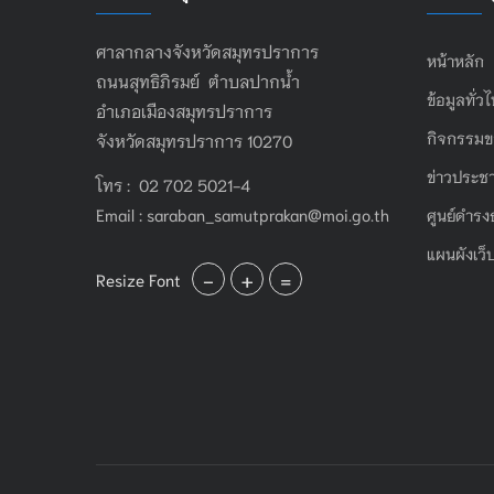
ศาลากลางจังหวัดสมุทรปราการ
หน้าหลัก
ถนนสุทธิภิรมย์ ตำบลปากน้ำ
ข้อมูลทั่ว
อำเภอเมืองสมุทรปราการ
กิจกรรมข
จังหวัดสมุทรปราการ 10270
ข่าวประชา
โทร : 02 702 5021-4
Email :
saraban_samutprakan@moi.go.th
ศูนย์ดำรง
แผนผังเว็
-
+
=
Resize Font