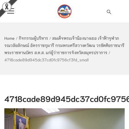
Home
/
กิจกรรมผู้บริหาร
/
สมเด็จพระเจ้าน้องนางเธอ เจ้าฟ้าจุฬาภ
รณวลัยลักษณ์ อัครราชกุมารี กรมพระศรีสวางควัฒน วรขัตติยราชนารี
พระราชทานบัตร ส.ค.ส. แก่ผู้ว่าราชการจังหวัดสมุทรปราการ
/
4718cade89d945dc37cd0fc9756cf3fd_small
4718cade89d945dc37cd0fc9756