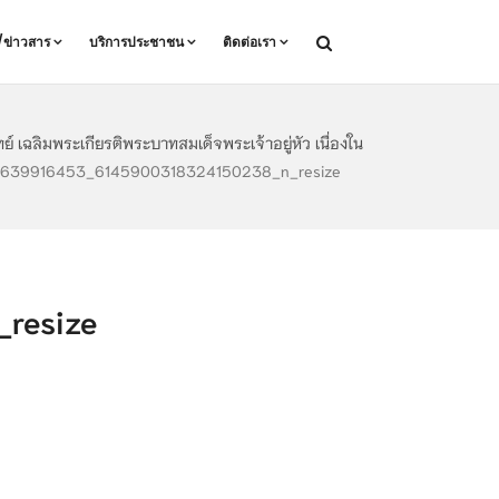
ล/ข่าวสาร
บริการประชาชน
ติดต่อเรา
ลิมพระเกียรติพระบาทสมเด็จพระเจ้าอยู่หัว เนื่องใน
39916453_6145900318324150238_n_resize
resize