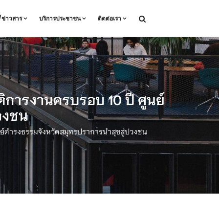
ล/ข่าวสาร
บริการประชาชน
ติดต่อเรา
ิการงานครบรอบ 10 ปี ศูนย์
วงชน
นย์ดำรงธรรมจังหวัดสมุทรปราการนำสุขสู่ปวงชน