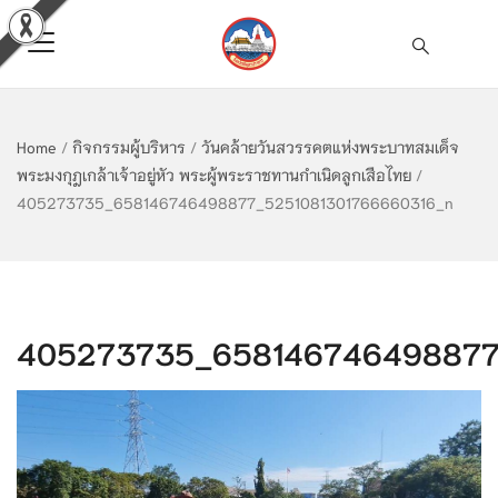
Home
/
กิจกรรมผู้บริหาร
/
วันคล้ายวันสวรรคตแห่งพระบาทสมเด็จ
พระมงกุฎเกล้าเจ้าอยู่หัว พระผู้พระราชทานกำเนิดลูกเสือไทย
/
405273735_658146746498877_5251081301766660316_n
405273735_658146746498877