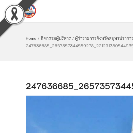
Home
/
กิจกรรมผู้บริหาร
/
ผู้ว่าราชการจังหวัดสมุทรปราก
247636685_2657357344559278_22129138054493
247636685_2657357344