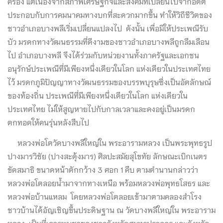
ครอง แต่เนื่องจากสภาพเศรษฐกิจและสังคมที่เปลี่ยนไปจากอดีต
ประกอบกับการคมนาคมทางบกที่สะดวกมากขึ้น ทำให้วิถีชีวิตของ
ชาวอำเภอบางพลีเริ่มเปลี่ยนแปลงไป ดังนั้น เพื่อมิให้ประเพณีรับ
บัว มรดกทางวัฒนธรรมที่ดีงามของชาวอำเภอบางพลีถูกลืมเลือน
ไป อำเภอบางพลี จึงได้ร่วมกับหน่วยงานทั้งภาครัฐและเอกชน
อนุรักษ์ประเพณีที่มีเพียงหนึ่งเดียวในโลก แห่งเดียวในประเทศไทย
ไว้ มรดกภูมิปัญญาทางวัฒนธรรมของบรรพบุรุษซึ่งเป็นอัตลักษณ์
ของท้องถิ่น ประเพณีที่มีเพียงหนึ่งเดียวในโลก แห่งเดียวใน
ประเทศไทย ไม่ให้สูญหายไปกับกาลเวลาและคงอยู่เป็นมรดก
ตกทอดให้คนรุ่นหลังสืบไป
หลวงพ่อโตวัดบางพลีใหญ่ใน พระอารามหลวง เป็นพระพุทธรูป
ปางมารวิชัย (ปางสะดุ้งมาร) ศิลปะสมัยสุโขทัย ลักษณะเบิกเนตร
ขัดสมาธิ ขนาดหน้าตักกว้าง 3 ศอก 1 คืบ ตามตำนานกล่าวว่า
หลวงพ่อโตลอยน้ำมาจากทางเหนือ พร้อมหลวงพ่อพุทธโสธร และ
หลวงพ่อบ้านแหลม โดยหลวงพ่อโตลอยเข้ามาตามคลองสำโรง
ชาวบ้านได้อัญเชิญขึ้นประดิษฐาน ณ วัดบางพลีใหญ่ใน พระอาราม
หลวง เป็นที่เคารพบูชาของชาวจังหวัดสมุทรปราการ และจังหวัด