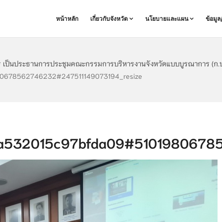
หน้าหลัก
เกี่ยวกับจังหวัด
นโยบายและแผน
ข้อมู
าร เป็นประธานการประชุมคณะกรรมการบริหารงานจังหวัดแบบบูรณาการ (ก.บ.จ.
0678562746232#247511149073194_resize
a532015c97bfda09#51019806785