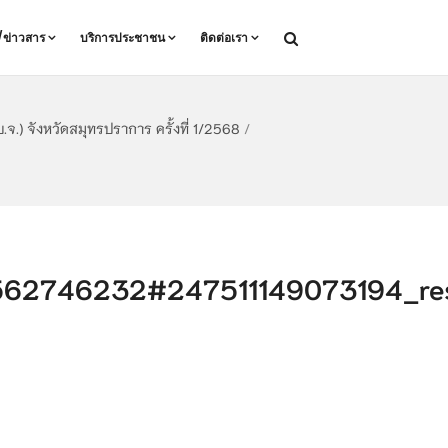
ล/ข่าวสาร
บริการประชาชน
ติดต่อเรา
) จังหวัดสมุทรปราการ ครั้งที่ 1/2568
/
62746232#247511149073194_res