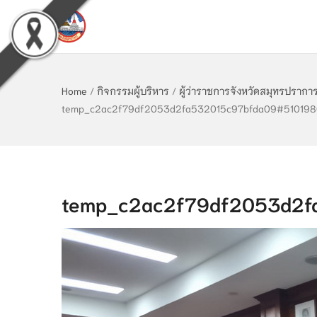
Home
/
กิจกรรมผู้บริหาร
/
ผู้ว่าราชการจังหวัดสมุทรปราก
temp_c2ac2f79df2053d2fa532015c97bfda09#510198
temp_c2ac2f79df2053d2f