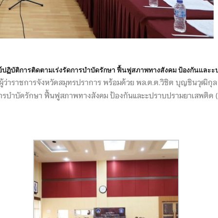
ปฏิบัติการติดตามเร่งรัดการบำบัดรักษา ฟื้นฟูสภาพทางสังคม ป้องกันและะ
ี ผู้ว่าราชการจังหวัดสมุทรปราการ พร้อมด้วย พล.ต.ต.วิชิต บุญชินวุฒ
ัดการบำบัดรักษา ฟื้นฟูสภาพทางสังคม ป้องกันและะปราบปรามยาเสพติด (ศป