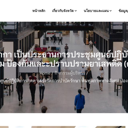
หน้าหลัก
เกี่ยวกับจังหวัด
นโยบายและแผน
ข้อมู
รากา เป็นประธานการประชุมศูนย์ปฏิบั
คม ป้องกันและะปราบปรามยาเสพติด (ศป
Home
/
กิจกรรมผู้บริหาร
/
ูนย์ปฏิบัติการติดตามเร่งรัดการบำบัดรักษา ฟื้นฟูสภาพทางสังคม ป้อ