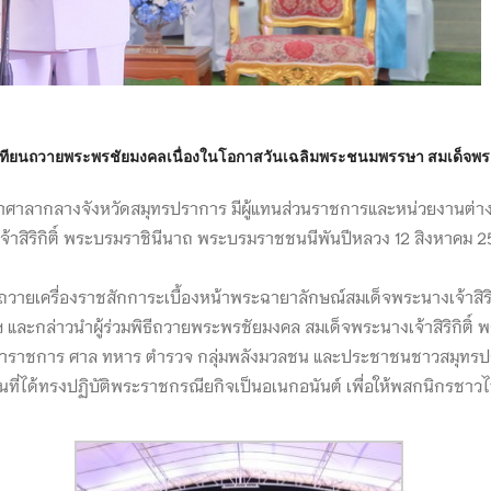
ุดเทียนถวายพระพรชัยมงคลเนื่องในโอกาสวันเฉลิมพระชนมพรรษา สมเด็จพระ
าศาลากลางจังหวัดสมุทรปราการ มีผู้แทนส่วนราชการและหน่วยงานต่างๆ
สิริกิติ์ พระบรมราชินีนาถ พระบรมราชชนนีพันปีหลวง 12 สิงหาคม 2567
ีถวายเครื่องราชสักการะเบื้องหน้าพระฉายาลักษณ์สมเด็จพระนางเจ้าสิ
และกล่าวนำผู้ร่วมพิธีถวายพระพรชัยมงคล สมเด็จพระนางเจ้าสิริกิติ์
าราชการ ศาล ทหาร ตำรวจ กลุ่มพลังมวลชน และประชาชนชาวสมุทรปรากา
ี่ได้ทรงปฏิบัติพระราชกรณียกิจเป็นอเนกอนันต์ เพื่อให้พสกนิกรชาวไท