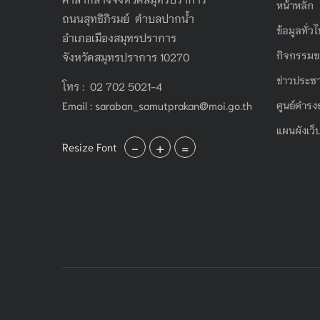
หน้าหลัก
ถนนสุทธิภิรมย์ ตำบลปากน้ำ
ข้อมูลทั่ว
อำเภอเมืองสมุทรปราการ
กิจกรรมข
จังหวัดสมุทรปราการ 10270
ข่าวประชา
โทร : 02 702 5021-4
Email :
saraban_samutprakan@moi.go.th
ศูนย์ดำรง
แผนผังเว็
-
+
=
Resize Font