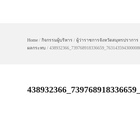
Home
/
กิจกรรมผู้บริหาร
/
ผู้ว่าราชการจังหวัดสมุทรปรากา
ผลกระทบ
/
438932366_739768918336659_76314359
438932366_73976891833