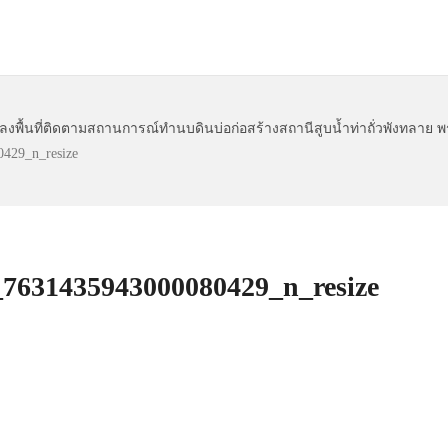
หน้าหลัก
เกี่ยวกับจังหวัด
นโยบายและแผน
ข้อมู
ร ลงพื้นที่ติดตามสถานการณ์ทำนบดินบ่อก่อสร้างสถานีสูบน้ำท่าถั่วพังทลาย
43000080429_n_resize
6659_7631435943000080429_n