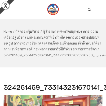
Home
/
กิจกรรมผู้บริหาร
/
ผู้ว่าราชการจังหวัดสมุทรปราการ ถวาย
เครื่องอัฐบริขาร แด่พระภิกษุสงฆ์ที่เข้าร่วมโครงการบรรพชาอุปสมบท
99 รูป ถวายพระพรชัยมงคลแด่สมเด็จพระเจ้าลูกเธอ เจ้าฟ้าพัชรกิติยา
ภา นเรนทิราเทพยวดี กรมหลวงราชสาริณีสิริพัชร มหาวัชรราชธิดา
/
324261469_733143231670141_3442233687875776250_n_resiz
324261469_733143231670141_