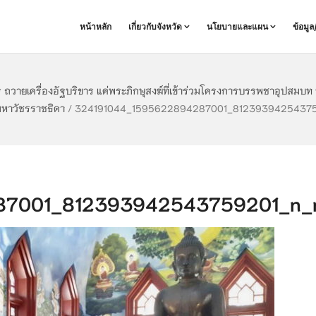
หน้าหลัก
เกี่ยวกับจังหวัด
นโยบายและแผน
ข้อมู
ร ถวายเครื่องอัฐบริขาร แด่พระภิกษุสงฆ์ที่เข้าร่วมโครงการบรรพชาอุปสมบท
มหาวัชรราชธิดา
/
324191044_1595622894287001_812393942543759
7001_812393942543759201_n_r