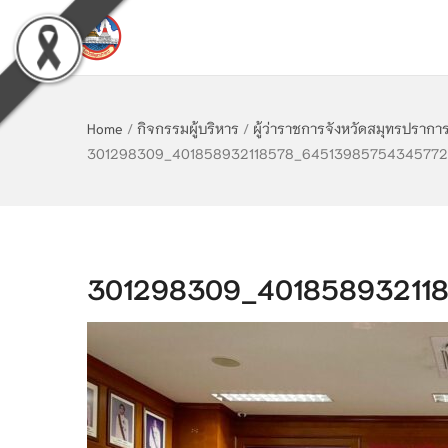
Home
/
กิจกรรมผู้บริหาร
/
ผู้ว่าราชการจังหวัดสมุทรปราก
301298309_401858932118578_6451398575434577
301298309_40185893211