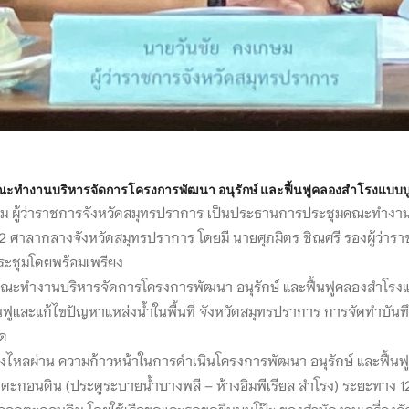
ณะทำงานบริหารจัดการโครงการพัฒนา อนุรักษ์ และฟื้นฟูคลองสำโรงแบบบูร
กษม ผู้ว่าราชการจังหวัดสมุทรปราการ เป็นประธานการประชุมคณะทำงาน
 2 ศาลากลางจังหวัดสมุทรปราการ โดยมี นายศุภมิตร ชิณศรี รองผู้ว่าร
ะชุมโดยพร้อมเพรียง
ใต้คณะทำงานบริหารจัดการโครงการพัฒนา อนุรักษ์ และฟื้นฟูคลองสำโร
ูและแก้ไขปัญหาแหล่งน้ำในพื้นที่ จังหวัดสมุทรปราการ การจัดทำบันท
ัด
รงไหลผ่าน ความก้าวหน้าในการดำเนินโครงการพัฒนา อนุรักษ์ และฟื้
ตะกอนดิน (ประตูระบายน้ำบางพลี – ห้างอิมพีเรียล สำโรง) ระยะทาง 
มลอกตะกอนดิน โดยใช้เรือขุดและรถขุดยืนบนโป๊ะ ของสำนักงานเครื