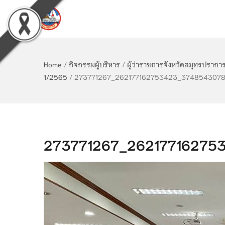
Home
/
กิจกรรมผู้บริหาร
/
ผู้ว่าราชการจังหวัดสมุทรปราก
1/2565
/
273771267_262177162753423_374854307
273771267_26217716275