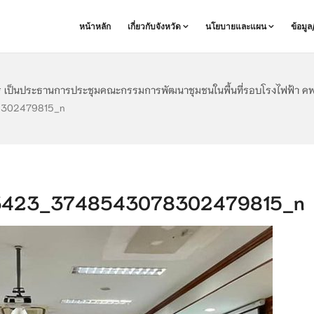
หน้าหลัก
เกี่ยวกับจังหวัด
นโยบายและแผน
ข้อมู
าร เป็นประธานการประชุมคณะกรรมการพัฒนาชุมชนในพื้นที่รอบโรงไฟฟ้า คพรฟ
8302479815_n
3423_3748543078302479815_n