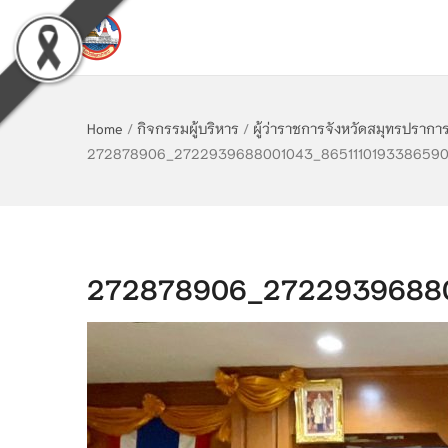
Home
/
กิจกรรมผู้บริหาร
/
ผู้ว่าราชการจังหวัดสมุทรปรากา
272878906_2722939688001043_865111019338659
272878906_27229396880