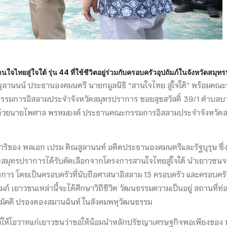
ู่ใจใต้ รุ่น 44 ที่ใช้ชีวิตอยู่ร่วมกับครอบครัวอุปถัมภ์ในจังหวัดสมุท
จุลานนน์ ประธานองคมนตรี นายกมูลนิธิ “สานใจไทย สู่ใจใต้” พร้อมคณ
ณะกรรมการอิสลามประจำจังหวัดสมุทรปราการ ซอยสุขสวัสดิ์ 39/1 ตำบลบ
ร้อมด้วยนายไพศาล พรหมยงค์ ประธานคณะกรรมการอิสลามประจำจังหวั
ำริของ พลเอก เปรม ติณสูลานนท์ อดีตประธานองคมนตรีและรัฐบุรุษ ซึ่
สมุทรปราการได้รับคัดเลือกจากโครงการสานใจไทยสู่ใจใต้ นำเยาวชนจา
าการ โดยเป็นครอบครัวที่นับถือศาสนาอิสลาม 13 ครอบครัว และครอบครัว
์ เยาวชนเหล่านี้จะได้ศึกษาวิถีชีวิต วัฒนธรรมความเป็นอยู่ สถานที่ท่
ามัคคี ปรองดองสมานฉันท์ ในสังคมพหุวัฒนธรรม
ด้ให้โอวาทแก่เยาวชนว่าขอให้น้อมนำหลักปรัชญาเศรษฐกิจพอเพียงขอ