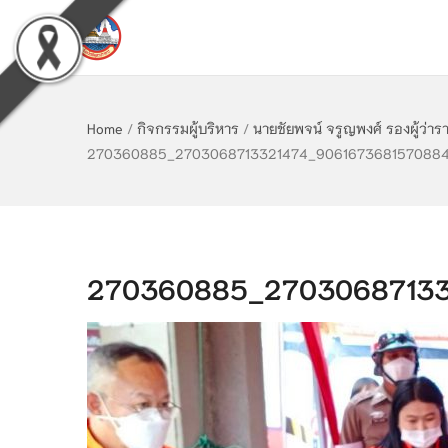
Home
/
กิจกรรมผู้บริหาร
/
นายชัยพจน์ จรูญพงศ์ รองผู้ว่า
270360885_2703068713321474_906167368157088
270360885_27030687133