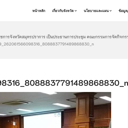
หน้าหลัก
เกี่ยวกับจังหวัด
นโยบายและแผน
ข้อมู
าราชการจังหวัดสมุทรปราการ เป็นประธานการประชุม คณะกรรมการจัดกิจกรรมส
9_262061566098316_8088837791489868830_n
98316_8088837791489868830_