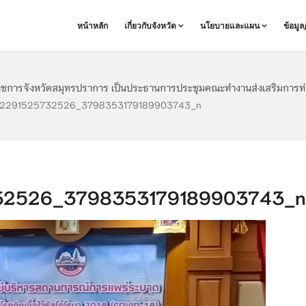
หน้าหลัก
เกี่ยวกับจังหวัด
นโยบายและแผน
ข้อมู
าราชการจังหวัดสมุทรปราการ เป็นประธานการประชุมคณะทำงานส่งเสริมการท่
12291525732526_3798353179189903743_n
32526_3798353179189903743_n