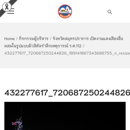
Home
/
กิจกรรมผู้บริหาร
/
จังหวัดสมุทรปราการ เปิดงานแสงเสียงสื่อ
ผสมในรูปแบบมิวสิคัลรำลึกเหตุการณ์ ร.ศ.112
/
432277617_720687250244826_189141867343686755_n_resize
432277617_720687250244826_