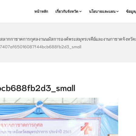
หน้าหลัก
เกี่ยวกับจังหวัด
นโยบายและแผน
ข้อมู
ลสลากกาชาดการกุศลงานนมัสการองค์พระสมุทรเจดีย์และงานกาชาดจังหวัดสม
7407af65016087f44bcb688fb2d3_small
cb688fb2d3_small