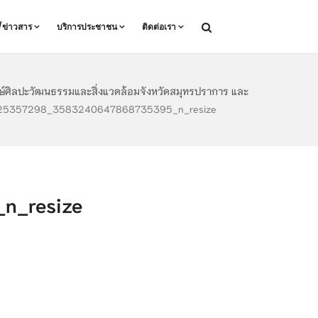
ล/ข่าวสาร
บริการประชาชน
ติดต่อเรา
กษ์ศิลปะวัฒนธรรมและสิ่งแวดล้อมจังหวัดสมุทรปราการ และ
5357298_3583240647868735395_n_resize
_resize