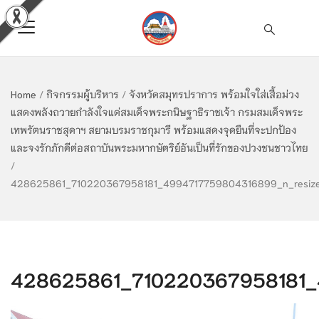
Home
/
กิจกรรมผู้บริหาร
/
จังหวัดสมุทรปราการ พร้อมใจใส่เสื้อม่วง
แสดงพลังถวายกำลังใจแด่สมเด็จพระกนิษฐาธิราชเจ้า กรมสมเด็จพระ
เทพรัตนราชสุดาฯ สยามบรมราชกุมารี พร้อมแสดงจุดยืนที่จะปกป้อง
และจงรักภักดีต่อสถาบันพระมหากษัตริย์อันเป็นที่รักของปวงชนชาวไทย
/
428625861_710220367958181_4994717759804316899_n_resiz
428625861_710220367958181_