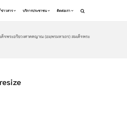
ล/ข่าวสาร
บริการประชาชน
ติดต่อเรา
ิ สมเด็จพระอริยวงศาคตญาณ (อมฺพรมหาเถร) สมเด็จพระ
esize