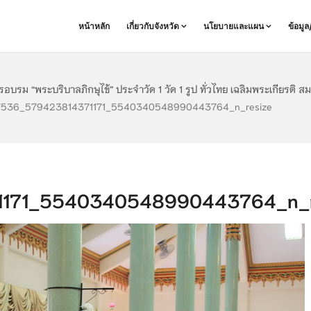
หน้าหลัก
เกี่ยวกับจังหวัด
นโยบายและแผน
ข้อมู
อบรม “พระบริบาลภิกษุไข้” ประจำวัด 1 วัด 1 รูป ทั่วไทย เฉลิมพระเกียรต
7536_579423814371171_5540340548990443764_n_resize
171_5540340548990443764_n_r