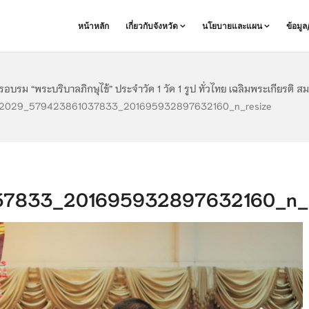
หน้าหลัก
เกี่ยวกับจังหวัด
นโยบายและแผน
ข้อมู
อบรม “พระบริบาลภิกษุไข้” ประจำวัด 1 วัด 1 รูป ทั่วไทย เฉลิมพระเกียรต
2029_579423861037833_201695932897632160_n_resize
7833_201695932897632160_n_r