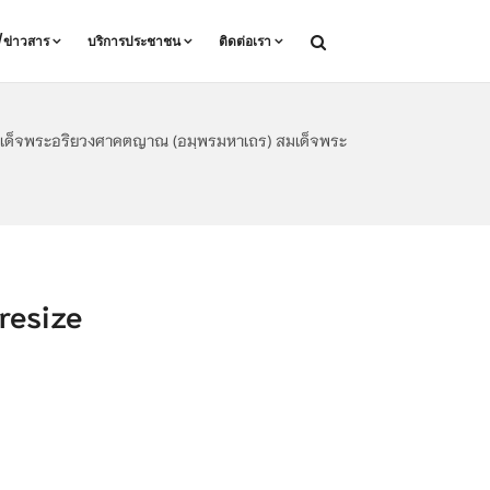
ล/ข่าวสาร
บริการประชาชน
ติดต่อเรา
ิ สมเด็จพระอริยวงศาคตญาณ (อมฺพรมหาเถร) สมเด็จพระ
esize