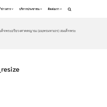
ล/ข่าวสาร
บริการประชาชน
ติดต่อเรา
ิ สมเด็จพระอริยวงศาคตญาณ (อมฺพรมหาเถร) สมเด็จพระ
esize