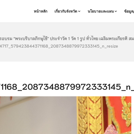
หน้าหลัก
เกี่ยวกับจังหวัด
นโยบายและแผน
ข้อมู
อบรม “พระบริบาลภิกษุไข้” ประจำวัด 1 วัด 1 รูป ทั่วไทย เฉลิมพระเกียรต
4717_579423844371168_2087348879972333145_n_resize
1168_2087348879972333145_n_r