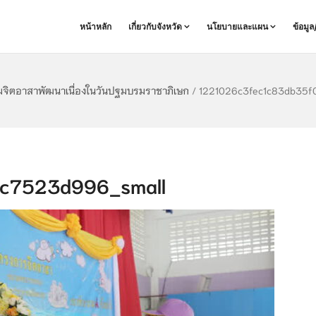
หน้าหลัก
เกี่ยวกับจังหวัด
นโยบายและแผน
ข้อมู
มจิตอาสาพัฒนาเนื่องในวันปฐมบรมราชาภิเษก
/
1221026c3fec1c83db35f
c7523d996_small