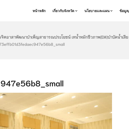
หน้าหลัก
เกี่ยวกับจังหวัด
นโยบายและแผน
ข้อมู
มจิตอาสาพัฒนาบำเพ็ญสาธารณประโยชน์ เทน้ำหมักชีวภาพ(EM)บำบัดน้ำเสีย
73effb01d3fedaec947e56b8_small
c947e56b8_small