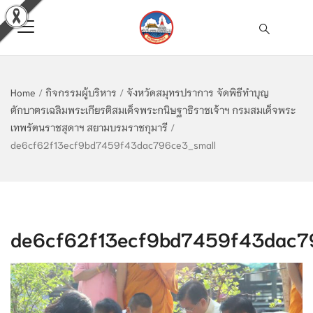
Home
/
กิจกรรมผู้บริหาร
/
จังหวัดสมุทรปราการ จัดพิธีทำบุญ
ตักบาตรเฉลิมพระเกียรติสมเด็จพระกนิษฐาธิราชเจ้าฯ กรมสมเด็จพระ
เทพรัตนราชสุดาฯ สยามบรมราชกุมารี
/
de6cf62f13ecf9bd7459f43dac796ce3_small
de6cf62f13ecf9bd7459f43dac7