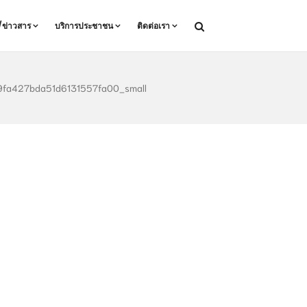
ล/ข่าวสาร
บริการประชาชน
ติดต่อเรา
fa427bda51d6131557fa00_small