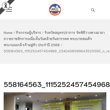
Home
/
กิจกรรมผู้บริหาร
/
จังหวัดสมุทรปราการ จัดพิธีวางพวงมาลา
ถวายราชสักการะเนื่องในวันคล้ายวันสวรรคต พระบาทสมเด็จ
พระจอมเกล้าเจ้าอยู่หัว ประจำปี 2568
/
558164563_1115252457454968_2340408599643525595_n_res
558164563_111525245745496