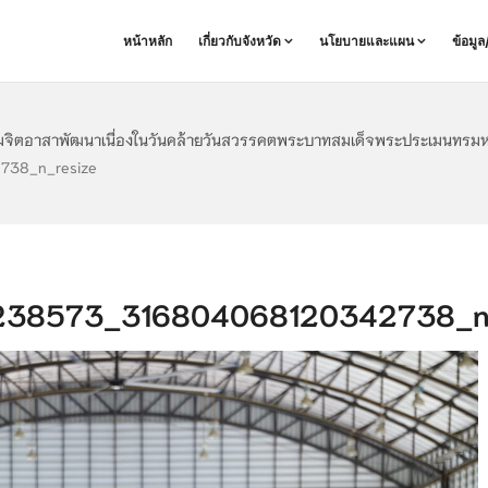
หน้าหลัก
เกี่ยวกับจังหวัด
นโยบายและแผน
ข้อมู
รมจิตอาสาพัฒนาเนื่องในวันคล้ายวันสวรรคตพระบาทสมเด็จพระประเมนทรม
38_n_resize
38573_316804068120342738_n_