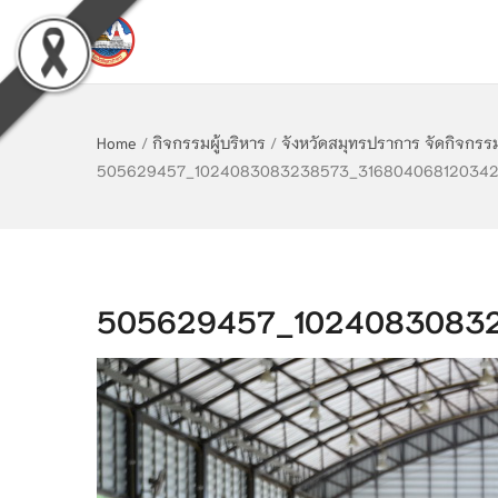
Home
/
กิจกรรมผู้บริหาร
/
จังหวัดสมุทรปราการ จัดกิจกร
505629457_1024083083238573_3168040681203427
505629457_10240830832