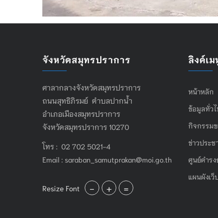
จังหวัดสมุทรปราการ
ลิงค์เมน
ศาลากลางจังหวัดสมุทรปราการ
หน้าหลัก
ถนนสุทธิภิรมย์ ตำบลปากน้ำ
ข้อมูลทั่ว
อำเภอเมืองสมุทรปราการ
กิจกรรมข
จังหวัดสมุทรปราการ 10270
ข่าวประชา
โทร : 02 702 5021-4
Email :
saraban_samutprakan@moi.go.th
ศูนย์ดำรง
แผนผังเว็
-
+
=
Resize Font