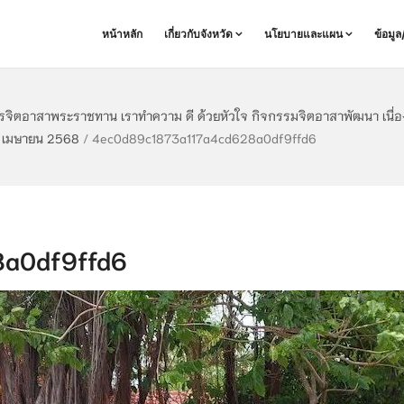
หน้าหลัก
เกี่ยวกับจังหวัด
นโยบายและแผน
ข้อมู
รจิตอาสาพระราชทาน เราทำความ ดี ด้วยหัวใจ กิจกรรมจิตอาสาพัฒนา เนื่
2 เมษายน 2568
/
4ec0d89c1873a117a4cd628a0df9ffd6
a0df9ffd6