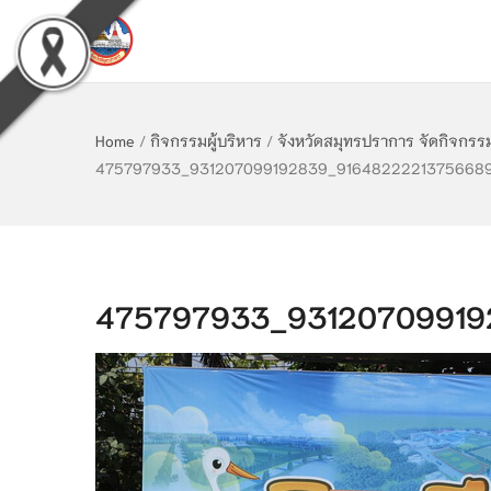
Home
/
กิจกรรมผู้บริหาร
/
จังหวัดสมุทรปราการ จัดกิจกรร
475797933_931207099192839_91648222213756689
475797933_93120709919