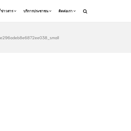
ล/ข่าวสาร
บริการประชาชน
ติดต่อเรา
6e296adeb8e6872ee038_small