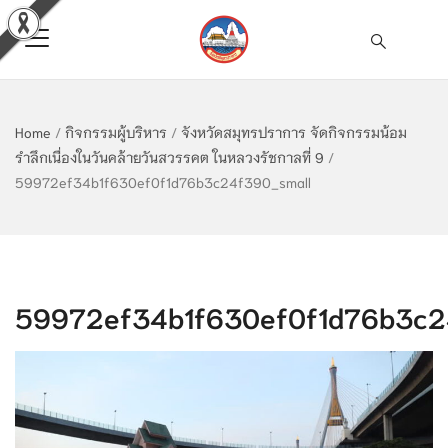
Home
/
กิจกรรมผู้บริหาร
/
จังหวัดสมุทรปราการ จัดกิจกรรมน้อม
รำลึกเนื่องในวันคล้ายวันสวรรคต ในหลวงรัชกาลที่ 9
/
59972ef34b1f630ef0f1d76b3c24f390_small
59972ef34b1f630ef0f1d76b3c2