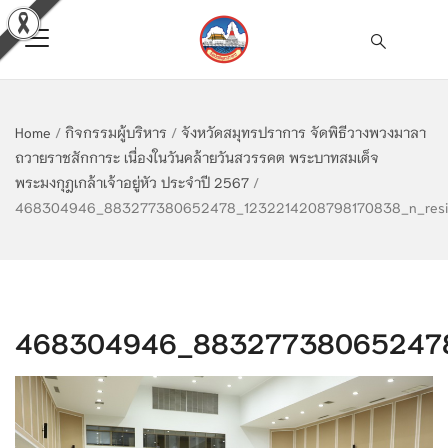
Home
/
กิจกรรมผู้บริหาร
/
จังหวัดสมุทรปราการ จัดพิธีวางพวงมาลา
ถวายราชสักการะ เนื่องในวันคล้ายวันสวรรคต พระบาทสมเด็จ
พระมงกุฎเกล้าเจ้าอยู่หัว ประจำปี 2567
/
468304946_883277380652478_1232214208798170838_n_resi
468304946_883277380652478