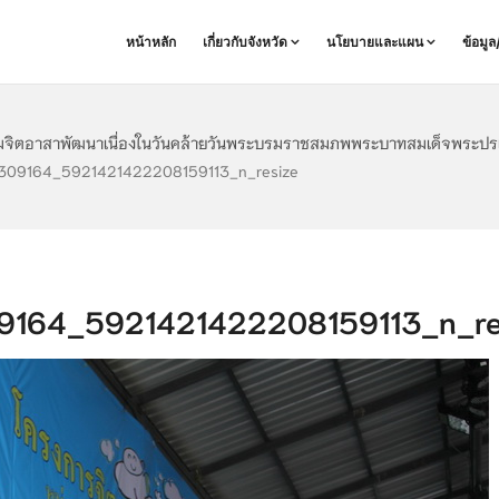
หน้าหลัก
เกี่ยวกับจังหวัด
นโยบายและแผน
ข้อมู
มจิตอาสาพัฒนาเนื่องในวันคล้ายวันพระบรมราชสมภพพระบาทสมเด็จพระปรเมนท
09164_5921421422208159113_n_resize
164_5921421422208159113_n_re